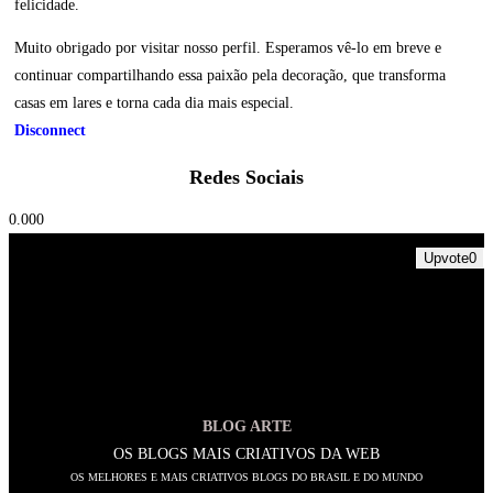
felicidade.
Muito obrigado por visitar nosso perfil. Esperamos vê-lo em breve e
continuar compartilhando essa paixão pela decoração, que transforma
casas em lares e torna cada dia mais especial.
Disconnect
Redes Sociais
0.00
0
Upvote
0
BLOG ARTE
OS BLOGS MAIS CRIATIVOS DA WEB
OS MELHORES E MAIS CRIATIVOS BLOGS DO BRASIL E DO MUNDO