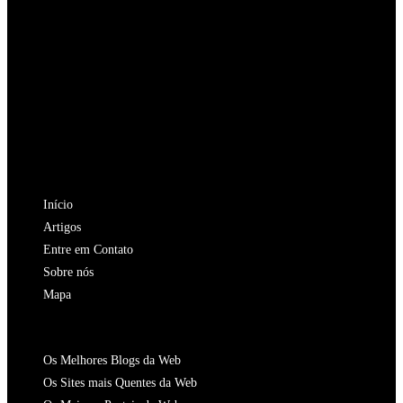
SIGA-NOS
Abre
em
Abre
uma
em
Abre
nova
uma
em
Abre
aba
nova
uma
em
Abre
aba
nova
uma
em
NAVEGAÇÃO
aba
nova
uma
Início
aba
nova
Artigos
aba
Entre em Contato
Sobre nós
Mapa
CATALOGOS
Os Melhores Blogs da Web
Os Sites mais Quentes da Web