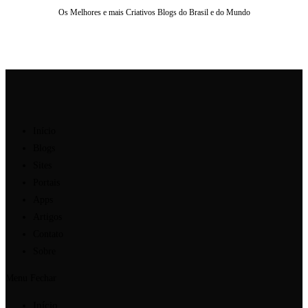
Os Melhores e mais Criativos Blogs do Brasil e do Mundo
Ir
para
o
conteúdo
Início
Blogs
Sites
Portais
Apps
Artigos
Contato
Sobre
Menu
Fechar
Início