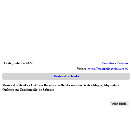
17 de junho de 2022
Comidas e Bebidas
Visite:
https://mestredosdrinks.com/
Mestre dos Drinks
Mestre dos Drinks - O #1 em Receitas de Drinks mais incríveis - Magia, Alquimia e
Química na Combinação de Sabores
veja mais...