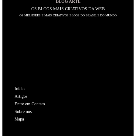
BLOG ARTE
OS BLOGS MAIS CRIATIVOS DA WEB
OS MELHORES E MAIS CRIATIVOS BLOGS DO BRASIL E DO MUNDO
SIGA-NOS
Abre
em
Abre
uma
em
Abre
nova
uma
em
Abre
aba
nova
uma
em
Abre
aba
nova
uma
em
NAVEGAÇÃO
aba
nova
uma
Início
aba
nova
Artigos
aba
Entre em Contato
Sobre nós
Mapa
CATALOGOS