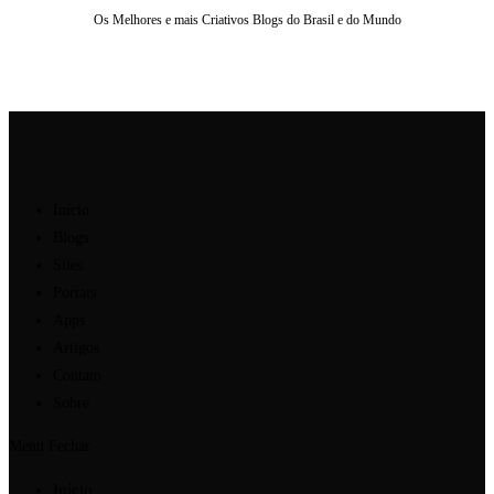
Os Melhores e mais Criativos Blogs do Brasil e do Mundo
Ir
para
o
conteúdo
Início
Blogs
Sites
Portais
Apps
Artigos
Contato
Sobre
Menu
Fechar
Início