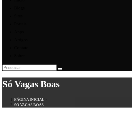
Início
Blogs
Sites
Portais
Apps
Artigos
Contato
Sobre
Pesquisar
neste
Só Vagas Boas
site
PÁGINA INICIAL
>
SÓ VAGAS BOAS