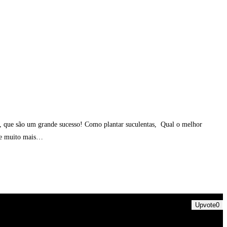
as, que são um grande sucesso! Como plantar suculentas, Qual o melhor
o e muito mais…
Upvote
0