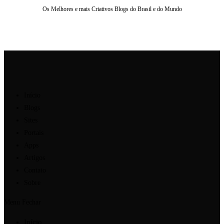
Os Melhores e mais Criativos Blogs do Brasil e do Mundo
Ir
para
o
conteúdo
Início
Blogs
Sites
Portais
Apps
Artigos
Contato
Sobre
Menu
Fechar
Início