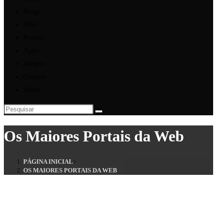
Blogs
Sites
Portais
Apps
Artigos
Contato
Sobre
Pesquisar
neste
Os Maiores Portais da Web
site
PÁGINA INICIAL
>
OS MAIORES PORTAIS DA WEB