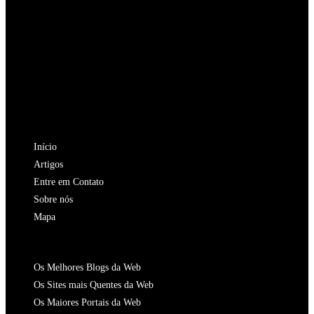
SIGA-NOS
Abre
em
Abre
uma
em
Abre
nova
uma
em
Abre
aba
nova
uma
em
Abre
aba
nova
uma
em
NAVEGAÇÃO
aba
nova
uma
Início
aba
nova
Artigos
aba
Entre em Contato
Sobre nós
Mapa
CATALOGOS
Os Melhores Blogs da Web
Os Sites mais Quentes da Web
Os Maiores Portais da Web