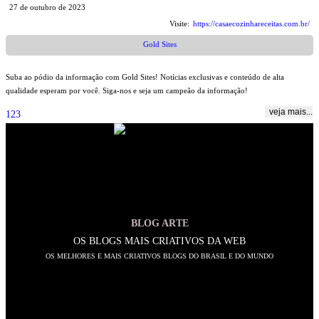
27 de outubro de 2023
Visite:
https://casaecozinhareceitas.com.br/
Gold Sites
Suba ao pódio da informação com Gold Sites! Notícias exclusivas e conteúdo de alta
qualidade esperam por você. Siga-nos e seja um campeão da informação!
veja mais...
1
2
3
BLOG ARTE
OS BLOGS MAIS CRIATIVOS DA WEB
OS MELHORES E MAIS CRIATIVOS BLOGS DO BRASIL E DO MUNDO
SIGA-NOS
Abre