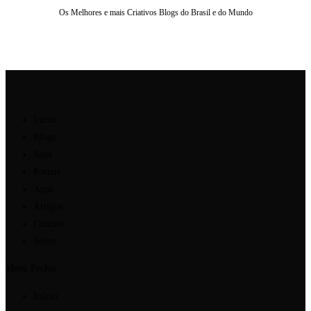
Os Melhores e mais Criativos Blogs do Brasil e do Mundo
Ir
para
o
conteúdo
Início
Blogs
Sites
Portais
Apps
Artigos
Contato
Sobre
Menu
Fechar
Início