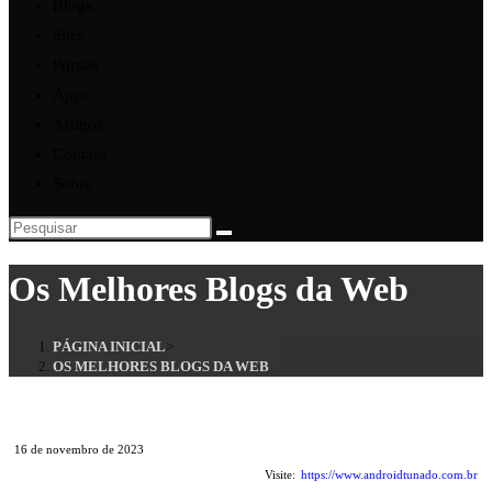
Blogs
Sites
Portais
Apps
Artigos
Contato
Sobre
Pesquisar
neste
Os Melhores Blogs da Web
site
PÁGINA INICIAL
>
OS MELHORES BLOGS DA WEB
16 de novembro de 2023
Visite:
https://www.androidtunado.com.br