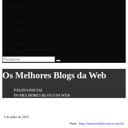
Blogs
Sites
Portais
Apps
Artigos
Contato
Sobre
Pesquisar
neste
Os Melhores Blogs da Web
site
PÁGINA INICIAL
>
OS MELHORES BLOGS DA WEB
3 de julho de 2025
Visite:
https://temporadalucrativa.com.br/