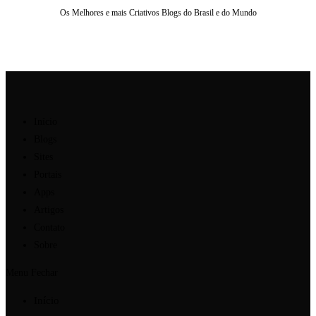
Os Melhores e mais Criativos Blogs do Brasil e do Mundo
Ir
para
o
conteúdo
Início
Blogs
Sites
Portais
Apps
Artigos
Contato
Sobre
Menu
Fechar
Início